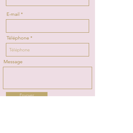
E-mail
Téléphone
Message
Envoyer
Note :
Les informations recueillies ici ne sont
pas transmises à un tiers et n'auront d'autre