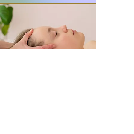
Les bienfaits chez l'adolescent (12-17
ans)
L’adolescent devient plus sensible aux
touchers du massage
. C’est également